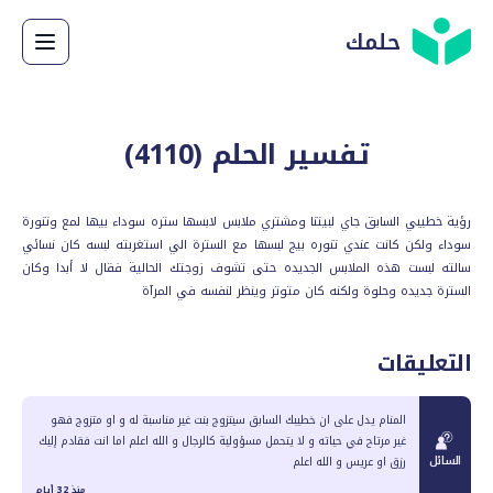
حلمك
تفسير الحلم (
4110
)
رؤية خطيبي السابق جاي لبيتنا ومشتري ملابس لابسها ستره سوداء بيها لمع وتنورة
سوداء ولكن كانت عندي تنوره بيج لبسها مع السترة الي استغربته لبسه كان نسائي
سالته لبست هذه الملابس الجديده حتى تشوف زوجتك الحالية فقال لا أبدا وكان
السترة جديده وحلوة ولكنه كان متوتر وينظر لنفسه في المرآة
التعليقات
المنام يدل على ان خطيبك السابق سيتزوج بنت غير مناسبة له و او متزوج فهو
غير مرتاح في حياته و لا يتحمل مسؤولية كالرجال و الله اعلم اما انت فقادم إليك
السائل
رزق او عريس و الله اعلم
منذ 32 أيام