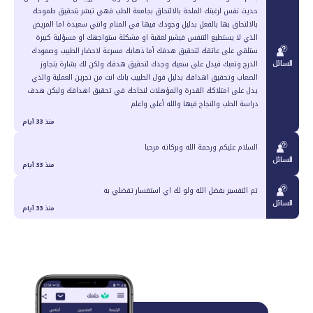
حديث نفس لرغبتك الملحة بالالتحاق بجامعة الطب فهي تبشر بتحقيق طموحك
بالالتحاق بها بالفعل بدليل وجودك فيها في المنام وانتي سعيدة اما المريض
الذي لا يستطيع التنفس فيشير لعقبة او مشكلة ستواجهك او مسؤلية كبيرة
ستلقي على عاتقك لتحقيق هدفك أما ذهابك مسرعة لاحضار الطبيب وصعودك
السائل
الدرج وتعبك فيدل على سعيك وجدك لتحقيق هدفك ولكن لك بشارة بتجاوز
الصعاب وتحقيق اهدافك بدليل قول الطبيب بانك انت من تجرين العملية والذي
يدل على امتلاكك القدرة والمؤهلات لنجاحك في تحقيق اهدافك وليكن هدف
دراسة الطب والنجاح فيها والله أعلى واعلم
منذ 33 أيام
السلام عليكم ورحمة الله وبركاته مرحبا
السائل
منذ 33 أيام
تم التفسير بفضل الله ولو لك اي استفسار تفضلي به
السائل
منذ 33 أيام