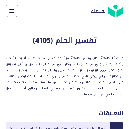
حلمك
تفسير الحلم (
4105
)
حلمت أنا بجامعة الطب وهاي الجامعة هية احد أحلامي ف حلمت انو أنا بجامعة طب
وكنت فرحانة واجتي سيارة الإسعاف وكان في سيارة الإسعاف مريض كتير سميننن
لدرجة حطو فوق البيانو من كتر ما هوة سمين والبيانو نكسر وماكان يقدر يتنفس ف
ال دكاترة قالولي روحي نادي للدكتور لحتى يساوي العملية وأنا رحت اركض وصعدت
على الدرج وتعبت يلا وصلت وفتت عل دكتور بس ما شفت شكلو شفت فقط ايدو
وكان لابس ساعة وقلتلو دكتور لازم تجي تساوي العملية وقالي أنا ماراح اعمل
العملية انتي الي راح تعمليها
التعليقات
بسم الله والحمد لله والصلاة والسلام على رسول الله الرؤيا ان صدقت ولم تكن