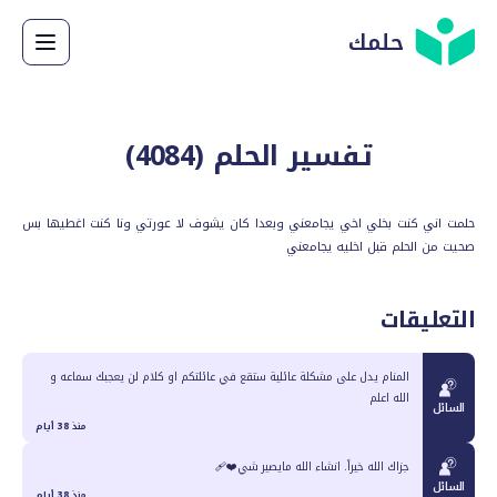
حلمك
تفسير الحلم (
4084
)
حلمت اني كنت بخلي اخي يجامعني وبعدا كان يشوف لا عورتي ونا كنت اغطيها بس
صحيت من الحلم قبل اخليه يجامعني
التعليقات
المنام يدل على مشكلة عائلية ستقع في عائلتكم او كلام لن يعجبك سماعه و
الله اعلم
السائل
منذ 38 أيام
جزاك الله خيراً. انشاء الله مايصير شي❤️‍🩹
السائل
منذ 38 أيام