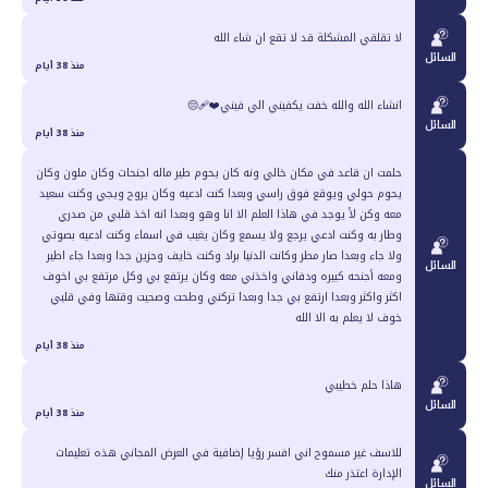
لا تقلقي المشكلة قد لا تقع ان شاء الله
السائل
منذ 38 أيام
انشاء الله والله خفت يكفيني الي فيني❤️‍🩹😔
السائل
منذ 38 أيام
حلمت ان قاعد في مكان خالي ونه كان يحوم طير ماله اجنحات وكان ملون وكان
يحوم حولي ويوقع فوق راسي وبعدا كنت ادعيه وكان يروح ويجي وكنت سعيد
معه وكن لأ يوجد في هاذا العلم الا انا وهو وبعدا انه اخذ قلبي من صدري
وطار به وكنت ادعي يرجع ولا يسمع وكان يغيب في اسماء وكنت ادعيه بصوتي
ولا جاء وبعدا صار مطر وكانت الدنيا براد وكنت خايف وحزين جدا وبعدا جاء اطير
السائل
ومعه أجنحه كبيره ودفاني واخذني معه وكان يرتفع بي وكل مرتفع بي اخوف
اكثر واكثر وبعدا ارتفع بي جدا وبعدا تركني وطحت وصحيت وقتها وفي قلبي
خوف لا يعلم به الا الله
منذ 38 أيام
هاذا حلم خطيبي
السائل
منذ 38 أيام
للاسف غير مسموح اني افسر رؤيا إضافية في العرض المجاني هذه تعليمات
الإدارة اعتذر منك
السائل